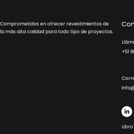
Con
Comprometidos en ofrecer revestimientos de
la más alta calidad para todo tipo de proyectos.
Llám
+51 
Corre
info@
L
i
n
k
Libr
e