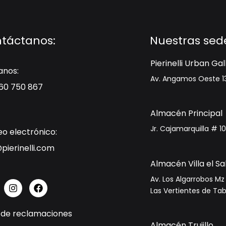
táctanos:
Nuestras sed
Pierinelli Urban Gal
anos:
Av. Angamos Oeste 13
960 750 867
Almacén Principal
Jr. Cajamarquilla # 107
o electrónico:
pierinelli.com
Almacén Villa el S
Av. Los Algarrobos Mz
I
F
n
a
Las Vertientes de Tabl
s
c
t
e
o de reclamaciones
a
b
Almacén Trujillo