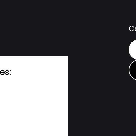
C
es: