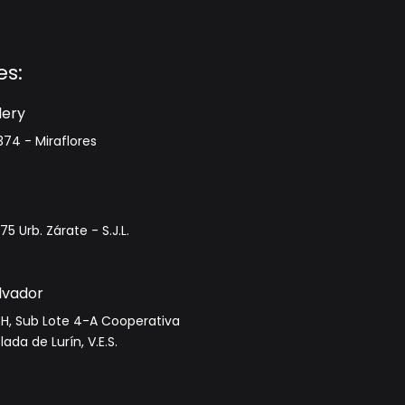
es:
lery
74 - Miraflores
5 Urb. Zárate - S.J.L.
alvador
 H, Sub Lote 4-A Cooperativa
ada de Lurín, V.E.S.