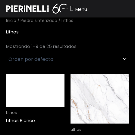
Ir
Menú
al
contenido
Inicio
/
Piedra sinterizada
/ Lithos
Lithos
Mostrando 1–9 de 25 resultados
Lithos
Lithos Bianco
Lithos