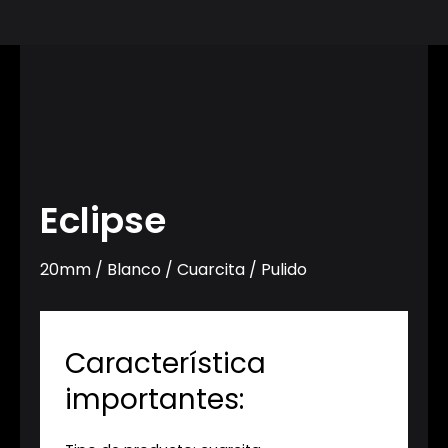
Ir
al
contenido
Eclipse
20mm / Blanco / Cuarcita / Pulido
Característica
importantes: