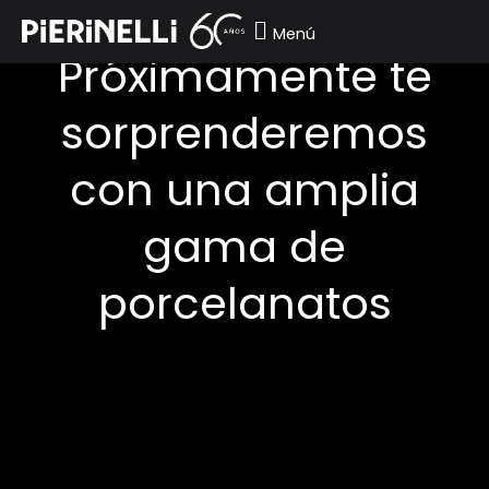
Ir
Menú
al
Próximamente te
contenido
sorprenderemos
con una amplia
gama de
porcelanatos